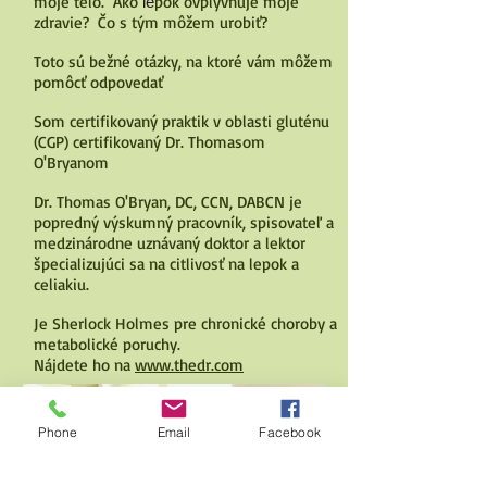
moje telo.
Ako
pok ovplyvňuje moje
le
zdravie?
Čo s tým môžem urobiť?
Toto sú bežné otázky, na ktoré vám môžem
pomôcť odpovedať
Som certifikovaný praktik v oblasti gluténu
(CGP) certifikovaný Dr. Thomasom
O'Bryanom
Dr. Thomas O'Bryan, DC, CCN, DABCN je
popredný výskumný pracovník, spisovateľ a
medzinárodne uznávaný doktor a lektor
špecializujúci sa na citlivosť na lepok a
celiakiu.
Je Sherlock Holmes pre chronické choroby a
metabolické poruchy.
Nájdete ho na
www.thedr.com
Phone
Email
Facebook