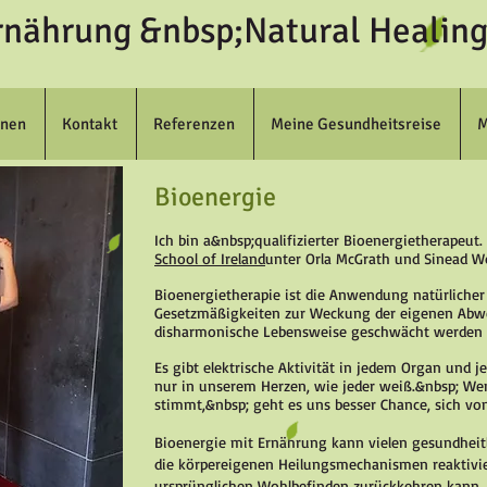
rnährung &nbsp;Natural Healing
onen
Kontakt
Referenzen
Meine Gesundheitsreise
M
Bioenergie
Ich bin a&nbsp;qualifizierter Bioenergietherapeut. 
School of Ireland
unter Orla McGrath und Sinead W
Bioenergietherapie ist die Anwendung natürlicher
Gesetzmäßigkeiten zur Weckung der eigenen Abweh
disharmonische Lebensweise geschwächt werden o
Es gibt elektrische Aktivität in jedem Organ und je
nur in unserem Herzen, wie jeder weiß.&nbsp; Wen
stimmt,&nbsp; geht es uns besser Chance, sich von
Bioenergie mit Ernährung kann vielen gesundheitl
die körpereigenen Heilungsmechanismen reaktivier
.
ursprünglichen Wohlbefinden zurückkehren kann