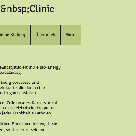
&nbsp;Clinic
eine Bildung
Über mich
More
I&nbsp;studiert in
Die Bio-Energy
oods.&nbsp;
 Energieprozesse und
rkräfte, die durch eine
der ganz ausfallen.
der Zelle unseres Körpers, nicht
n diese elektrische Frequenz
 jeder Krankheit zu erholen.
ichen Problemen helfen, da sie
t, so dass er zu seinem